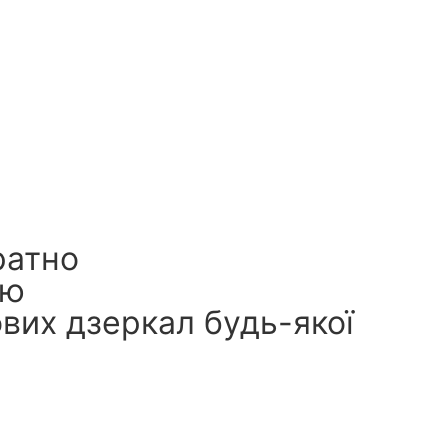
ратно
єю
вих дзеркал будь-якої