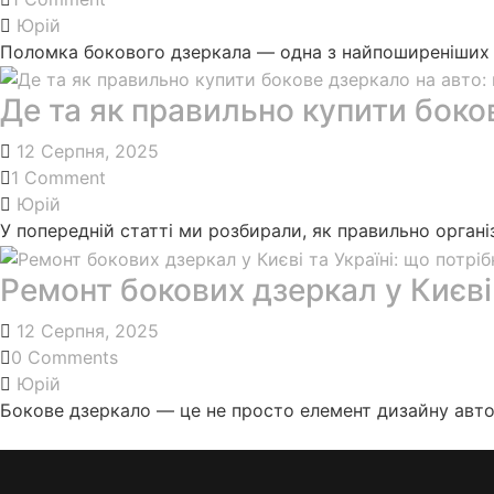
Юрій
Поломка бокового дзеркала — одна з найпоширеніших п
Де та як правильно купити боков
12 Серпня, 2025
1 Comment
Юрій
У попередній статті ми розбирали, як правильно органі
Ремонт бокових дзеркал у Києві 
12 Серпня, 2025
0 Comments
Юрій
Бокове дзеркало — це не просто елемент дизайну авто