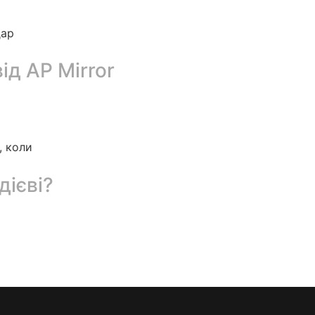
дар
ід AP Mirror
, коли
дієві?