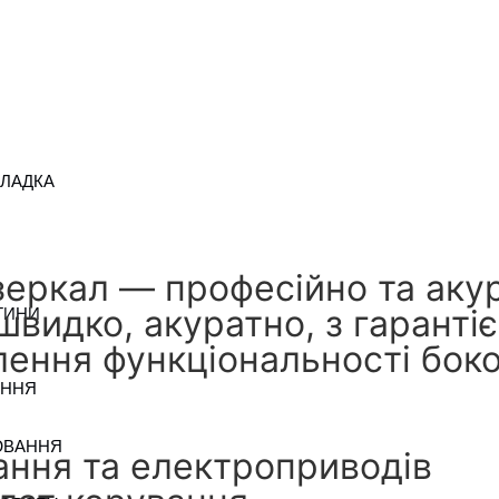
КЛАДКА
еркал — професійно та аку
видко, акуратно, з гаранті
ТИНИ
ення функціональності боко
АННЯ
ЮВАННЯ
ання та електроприводів