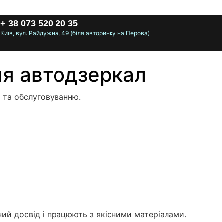
+ 38 073 520 20 35
Київ, вул. Райдужна, 49 (біля авторинку на Перова)
ля автодзеркал
у та обслуговуванню.
ний досвід і працюють з якісними матеріалами.