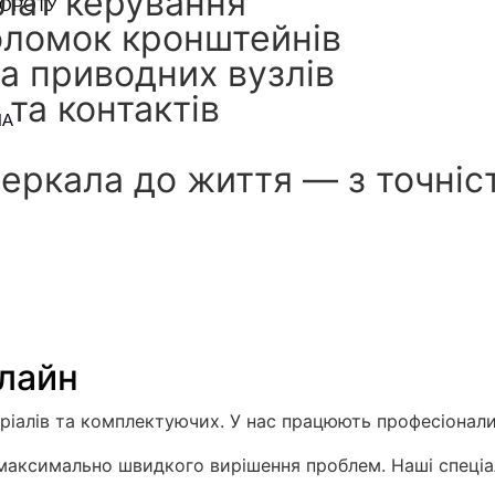
лат керування
ВОРОТУ
оломок кронштейнів
а приводних вузлів
та контактів
ЛА
ркала до життя — з точніст
лайн
іалів та комплектуючих. У нас працюють професіонали
 максимально швидкого вирішення проблем. Наші спеціа