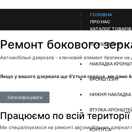
ГОЛОВНА
ПРО НАС
КАТАЛОГ ТОВАРІВ
Ремонт бокового зерка
КРОНШТЕЙНИ
Автомобільні дзеркала - ключовий елемент безпеки на 
НАКЛАДКА КРОНШ
Якщо у вашого дзеркала ще б'ється сердце, ми дамо 
КРОНШТЕЙН
НИЖНЯ НАКЛАДКА
Зателефонувати
ВТУЛКА-КРОНШТЕ
Працюємо по всій території
Ми спеціалізуємося на ремонті автомобільних дзеркал б
КОРПУСА