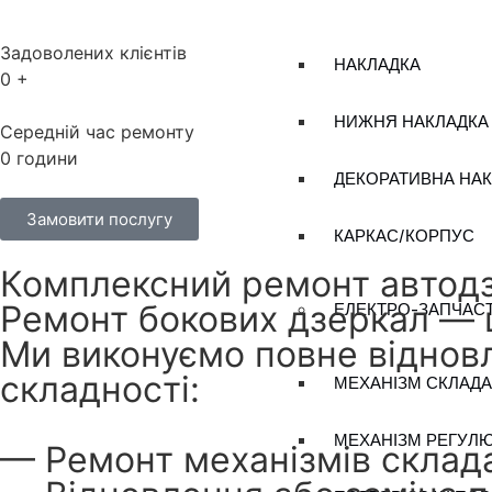
Задоволених клієнтів
НАКЛАДКА
0
+
НИЖНЯ НАКЛАДКА
Середній час ремонту
0
години
ДЕКОРАТИВНА НА
Замовити послугу
КАРКАС/КОРПУС
Комплексний ремонт автодз
Ремонт бокових дзеркал — ш
ЕЛЕКТРО-ЗАПЧАС
Ми виконуємо повне відновл
складності:
МЕХАНІЗМ СКЛАД
МЕХАНІЗМ РЕГУЛ
— Ремонт механізмів склад