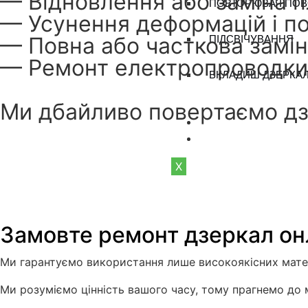
— Відновлення або заміна п
ПОВТОРЮВАЧ ПО
— Усунення деформацій і п
— Повна або часткова замін
ПІДСВІЧУВАННЯ
— Ремонт електропроводки 
ВКЛАДИШ ДЗЕРКА
Ми дбайливо повертаємо дзе
БЛОГ
КОНТАКТИ
X
Замовте ремонт дзеркал он
Ми гарантуємо використання лише високоякісних матер
Ми розуміємо цінність вашого часу, тому прагнемо до