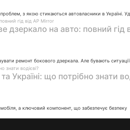
роблем, з якою стикаються автовласники в Україні. У
е дзеркало на авто: повний гід в
зувати ремонт бокового дзеркала. Але бувають ситуації
та Україні: що потрібно знати во
мобіля, а ключовий компонент, що забезпечує безпеку